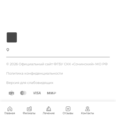
Лечение и услуги
Виртуальный тур
Контакты
Санаторно-курортный комплекс «Сочинский»
© 2026 Официальный сайт ФГБУ СКК «Сочинский» МО РФ
Политика конфиденциальности
Версия для слабовидящих
Главная
Филиалы
Лечение
Отзывы
Контакты