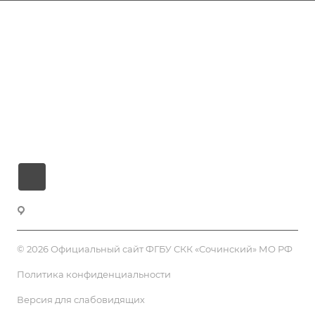
Филиалы
Размещение и цены
Лечение и услуги
Виртуальный тур
Контакты
Санаторно-курортный комплекс «Сочинский»
© 2026 Официальный сайт ФГБУ СКК «Сочинский» МО РФ
Политика конфиденциальности
Версия для слабовидящих