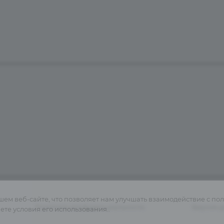
 и услуги
Виртуальный тур
Контакты
шем веб-сайте, что позволяет нам улучшать взаимодействие с по
Политика конфиденциальности
Версия д
те условия его использования..