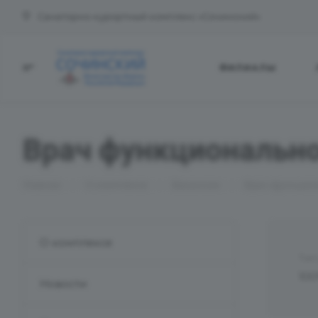
Санаторно-курортный комплекс «Сочинский»
ФИЛИАЛЫ
Врач функционально
—
—
—
Главная
О комплексе
Вакансии
Врач функцион
О комплексе
Тип
100
Новости