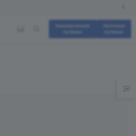
Коммерческие
Льготные
путевки
путевки