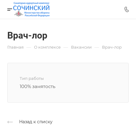
Врач-лор
—
—
—
Главная
О комплексе
Вакансии
Врач-лор
Тип работы
100% занятость
Назад к списку