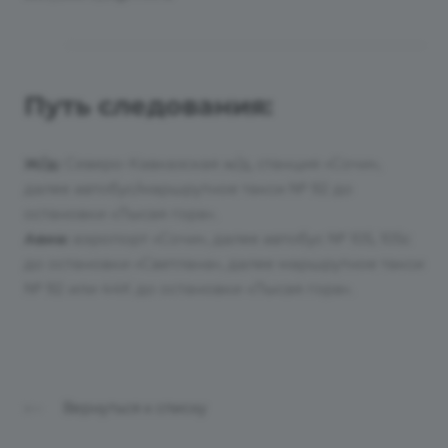
Путь следования:
Ж/д:
Северо-Кавказская ж/д, станция «Сочи»,
далее автобус/маршрутное такси № 92 до
остановки «Лысая гора».
Авиа:
аэропорт «Сочи», далее автобус № 105, 105с
до остановки «Светлана», далее маршрутное такси
№ 92 или 44К до остановки «Лысая гора».
Вернуться к списку