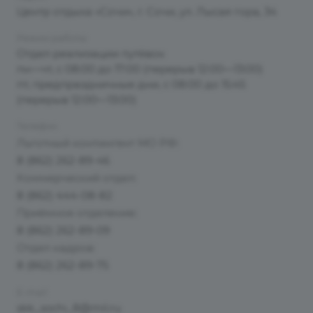
Центр отдыха «Сочи», г. Сочи, ул. Лысая гора, 34
Режим работы
Отдел реализации путёвок
пн—чт, с 08:00 до 17:00 (перерыв 12:00—13:00)
пт, предпраздничные дни, с 08:00 до 15:45
(перерыв 12:00—13:00)
Телефон
Льготный контингент МО РФ:
8 (862) 262-89-46
Коммерческий отдел:
8 (862) 444-08-82
Приёмное отделение:
8 (862) 262-89-09
Отдел кадров:
8 (862) 262-89-75
E-mail
skk_sochi_8@mil.ru