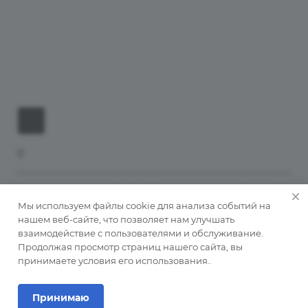
Размещение и цены
Лечение и услуги
Виртуальный тур
Контакты
Санаторно-курортный комплекс «Сочинский»
© 2026 Официальный сайт ФГБУ СКК «Сочинский» МО РФ
Мы используем файлы cookie для анализа событий на
Политика конфиденциальности
нашем веб-сайте, что позволяет нам улучшать
взаимодействие с пользователями и обслуживание.
Версия для слабовидящих
Продолжая просмотр страниц нашего сайта, вы
принимаете условия его использования..
Принимаю