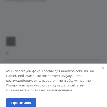
Лечение и услуги
Виртуальный тур
Контакты
Санаторно-курортный комплекс «Сочинский»
© 2026 Официальный сайт ФГБУ СКК «Сочинский» МО РФ
Мы используем файлы cookie для анализа событий на
Политика конфиденциальности
нашем веб-сайте, что позволяет нам улучшать
взаимодействие с пользователями и обслуживание.
Версия для слабовидящих
Продолжая просмотр страниц нашего сайта, вы
принимаете условия его использования..
Принимаю