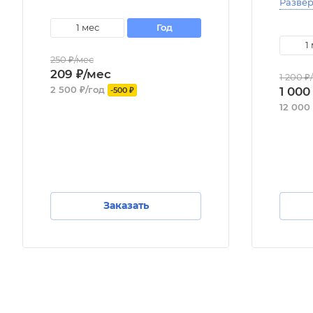
Развер
1 мес
год
1
250 ₽/мес
209 ₽/мес
1 200 ₽
2 500 ₽/год
1 000
-500 ₽
12 000
Заказать