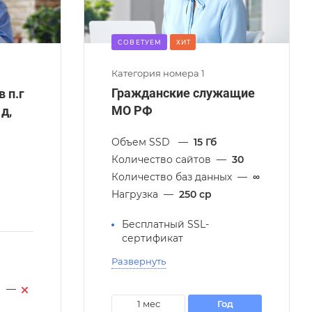
CОВЕТУЕМ
ХИТ
Категория номера 1
Гражданские служащие
 п.г
МО РФ
 д,
Объем SSD
—
15 Гб
Количество сайтов
—
30
Количество баз данных
—
∞
Нагрузка
—
250 cp
и
Бесплатный SSL-
сертификат
Развернуть
й
—
1 мес
год