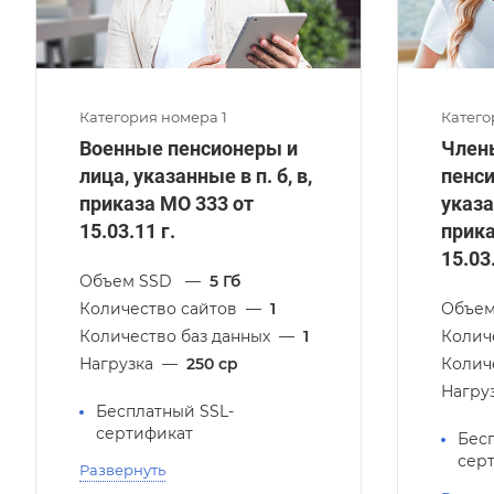
Категория номера 1
Катего
Военные пенсионеры и
Член
лица, указанные в п. б, в,
пенси
приказа МО 333 от
указан
15.03.11 г.
прика
15.03.
Объем SSD
—
5 Гб
Количество сайтов
—
1
Объе
Количество баз данных
—
1
Колич
Нагрузка
—
250 cp
Колич
Нагру
Бесплатный SSL-
сертификат
Бес
сер
Развернуть