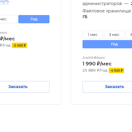
нуть
администраторов
—
Файловое хранилище
Гб
 мес
год
/мес
1 мес
3 мес
 ₽/мес
год
 ₽/год
-2 400 ₽
2 400 ₽/мес
1 990 ₽/мес
23 880 ₽/год
-4 920 ₽
Заказать
Заказать