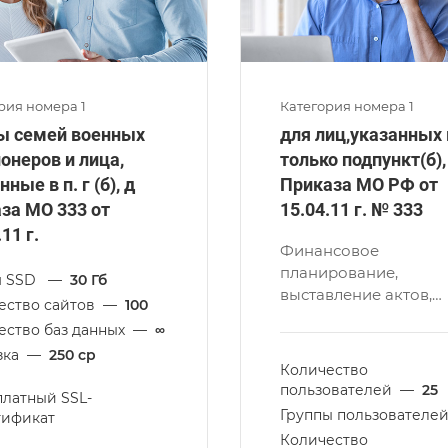
рия номера 1
Категория номера 1
ы семей военных
для лиц,указанных в
онеров и лица,
только подпункт(б),
ные в п. г (б), д
Приказа МО РФ от
за МО 333 от
15.04.11 г. № 333
11 г.
Финансовое
планирование,
м SSD
—
30 Гб
выставление актов,
ество сайтов
—
100
история изменений 
ество баз данных
—
∞
другие возможности.
зка
—
250 cp
Количество
пользователей
—
25
платный SSL-
Группы пользователе
тификат
Количество