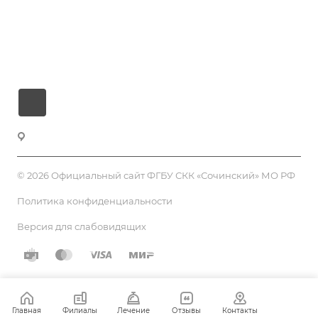
Лечение и услуги
Виртуальный тур
Контакты
Санаторно-курортный комплекс «Сочинский»
© 2026 Официальный сайт ФГБУ СКК «Сочинский» МО РФ
Политика конфиденциальности
Версия для слабовидящих
Главная
Филиалы
Лечение
Отзывы
Контакты