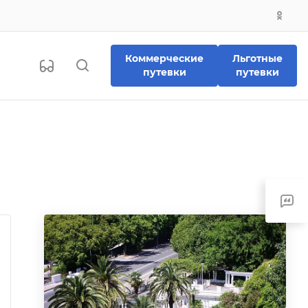
Коммерческие
Льготные
путевки
путевки